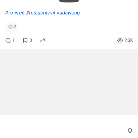
#re
#re6
#residentevil
#adawong
2
1
3
2.3K