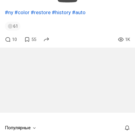
#ny
#color
#restore
#history
#auto
61
10
55
1K
Популярные