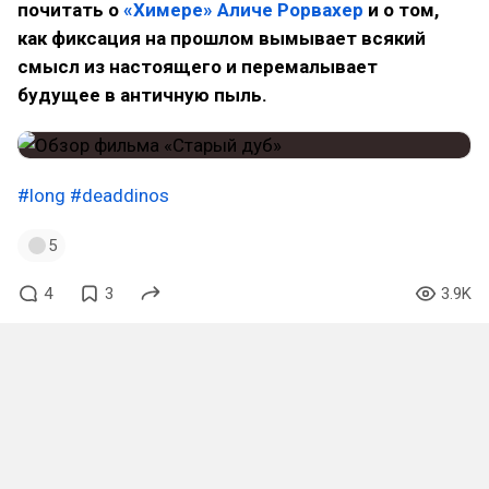
почитать о
«Химере» Аличе Рорвахер
и о том,
как фиксация на прошлом вымывает всякий
смысл из настоящего и перемалывает
будущее в античную пыль.
#long
#deaddinos
5
4
3
3.9K