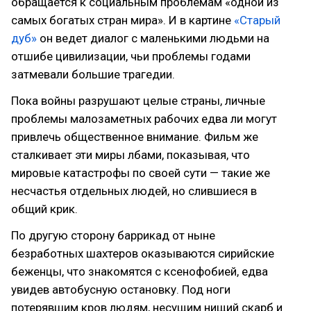
обращается к социальным проблемам «одной из
самых богатых стран мира». И в картине
«Старый
дуб»
он ведет диалог с маленькими людьми на
отшибе цивилизации, чьи проблемы годами
затмевали большие трагедии.
Пока войны разрушают целые страны, личные
проблемы малозаметных рабочих едва ли могут
привлечь общественное внимание. Фильм же
сталкивает эти миры лбами, показывая, что
мировые катастрофы по своей сути — такие же
несчастья отдельных людей, но слившиеся в
общий крик.
По другую сторону баррикад от ныне
безработных шахтеров оказываются сирийские
беженцы, что знакомятся с ксенофобией, едва
увидев автобусную остановку. Под ноги
потерявшим кров людям, несущим нищий скарб и