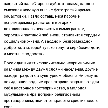
закрытый зал «Старого дуба» от хлама, заодно
смахивая вековую пыль с фотографий времен
забастовки. Назло оставшейся парочке
непримиримых расистов, в которых
локализовалась ненависть к иммигрантам,
заросший паутиной паб вновь становится сердцем
социальной жизни. А заодно и безвозмездной
доброты, в которой тут же тонут и сирийские дети,
и местные подростки.
Пока одни видят исключительно непримиримые
различия между двумя слоями населения, другие
находят радость в культурном обмене. Ни разу не
покидавшие родные края старики открывают для
себя восточное гостеприимство, а молодая
мусульманка Яра, вопреки религиозным
противоречиям, плачет от красоты христианского
хора.