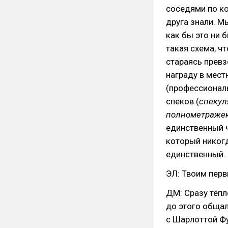
соседями по ко
друга знали. М
как бы это ни 
такая схема, чт
стараясь превз
награду в мест
(профессиональ
спеков (
спекул
полнометраже
единственный ч
который никогд
единственный.
ЭЛ: Твоим перв
ДМ: Сразу тёпл
до этого общал
с Шарлоттой Фу