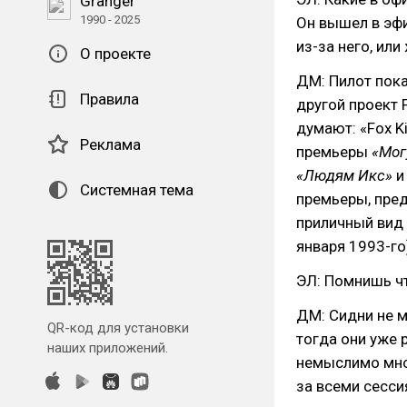
Granger
1990 - 2025
Он вышел в эф
из-за него, или
О проекте
ДМ: Пилот пока
Правила
другой проект 
думают: «Fox K
Реклама
премьеры
«Мог
«Людям Икс»
Системная тема
премьеры, пред
приличный вид 
января 1993-го
ЭЛ: Помнишь чт
ДМ: Сидни не м
QR-код для установки
тогда они уже 
наших приложений.
немыслимо мног
за всеми сесси