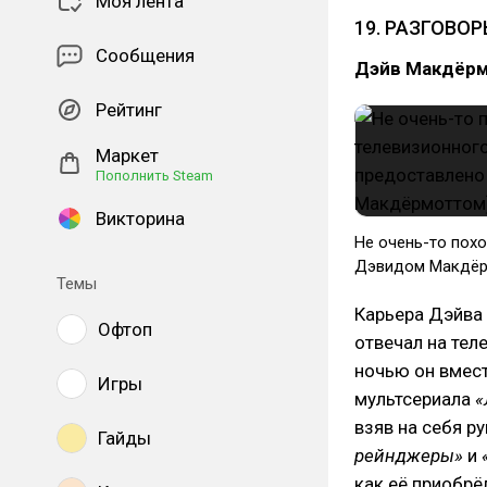
Моя лента
19. РАЗГОВО
Сообщения
Дэйв Макдёрмо
Рейтинг
Маркет
Пополнить Steam
Викторина
Не очень-то пох
Дэвидом Макдёр
Темы
Карьера Дэйва 
Офтоп
отвечал на тел
ночью он вмест
Игры
мультсериала
«
взяв на себя р
Гайды
рейнджеры»
и
как её приобрё