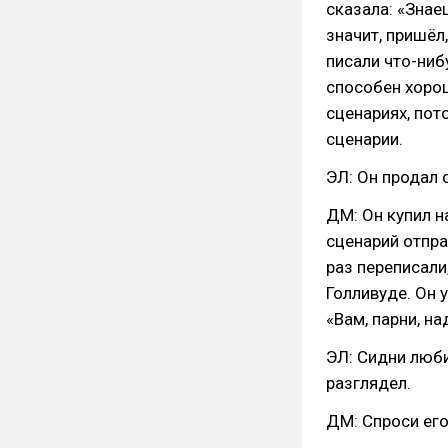
сказала: «Знае
значит, пришёл,
писали что-ниб
способен хорош
сценариях, пот
сценарии.
ЭЛ: Он продал 
ДМ: Он купил н
сценарий отпра
раз переписали
Голливуде. Он 
«Вам, парни, н
ЭЛ: Сидни люби
разглядел.
ДМ: Спроси его