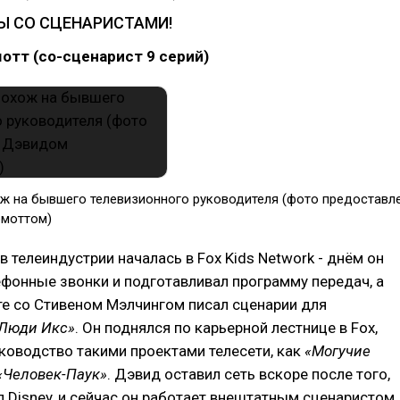
РЫ СО СЦЕНАРИСТАМИ!
тт (со-сценарист 9 серий)
ож на бывшего телевизионного руководителя (фото предоставл
моттом)
в телеиндустрии началась в Fox Kids Network - днём он
ефонные звонки и подготавливал программу передач, а
е со Стивеном Мэлчингом писал сценарии для
Люди Икс»
. Он поднялся по карьерной лестнице в Fox,
уководство такими проектами телесети, как
«Могучие
«Человек-Паук»
. Дэвид оставил сеть вскоре после того,
л Disney, и сейчас он работает внештатным сценаристом