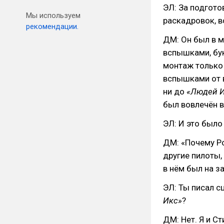
ЭЛ: За подгото
Мы используем
раскадровок, в
рекомендации.
ДМ: Он был в м
вспышками, бук
монтаж только 
вспышками от в
ни до
«Людей 
был вовлечён в
ЭЛ: И это был
ДМ: «Почему Ро
другие пилоты,
в нём был на з
ЭЛ: Ты писал с
Икс»
?
ДМ: Нет. Я и С