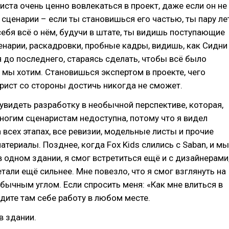
иста очень ценно вовлекаться в проект, даже если он не
 сценарии – если ты становишься его частью, ты пару ле
ебя всё о нём, будучи в штате, ты видишь поступающие
енарии, раскадровки, пробные кадры, видишь, как Сидни
до последнего, стараясь сделать, чтобы всё было
к мы хотим. Становишься экспертом в проекте, чего
ист со стороны достичь никогда не сможет.
 увидеть разработку в необычной перспективе, которая,
многим сценаристам недоступна, потому что я видел
 всех этапах, все ревизии, модельные листы и прочие
териалы. Позднее, когда Fox Kids слились с Saban, и мы
в одном здании, я смог встретиться ещё и с дизайнерами
етали ещё сильнее. Мне повезло, что я смог взглянуть на
бычным углом. Если спросить меня: «Как мне влиться в
йдите там себе работу в любом месте.
в здании.