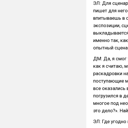
ЭЛ: Для сценар
пишет для него
впитываешь в с
экспозиции, сц
выкладывается 
именно так, ка
опытный сценар
ДМ: Да, я смог
как я считаю, 
раскадровки на
поступающие ма
все оказались 
погрузился в д
многое под нео
это дело?». На
ЭЛ: Где угодно 