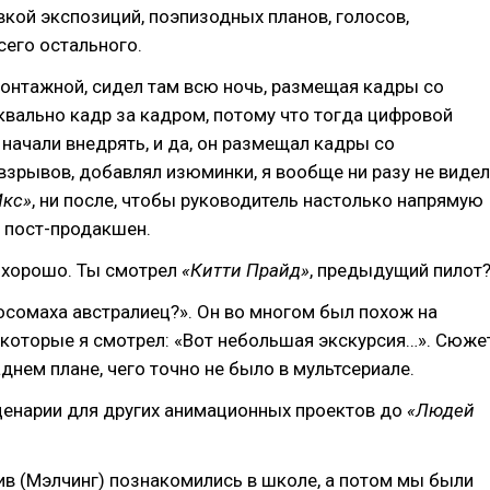
вкой экспозиций, поэпизодных планов, голосов,
сего остального.
онтажной, сидел там всю ночь, размещая кадры со
вально кадр за кадром, потому что тогда цифровой
начали внедрять, и да, он размещал кадры со
зрывов, добавлял изюминки, я вообще ни разу не видел
Икс»
, ни после, чтобы руководитель настолько напрямую
 пост-продакшен.
о хорошо. Ты смотрел
«Китти Прайд»
, предыдущий пилот
сомаха австралиец?». Он во многом был похож на
 которые я смотрел: «Вот небольшая экскурсия…». Сюже
аднем плане, чего точно не было в мультсериале.
ценарии для других анимационных проектов до
«Людей
тив (Мэлчинг) познакомились в школе, а потом мы были