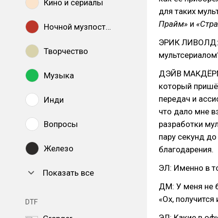
Кино и сериалы
для таких муль
Прайм»
и
«Стра
Ночной музпостинг
ЭРИК ЛИВОЛД: 
Творчество
мультсериалом
ДЭЙВ МАКДЁРМО
Музыка
который пришё
передач и асси
Инди
что дало мне в
Вопросы
разработки мул
пару секунд до
Железо
благодарения.
ЭЛ: Именно в т
Показать все
ДМ: У меня не 
«Ох, получится 
DTF
ЭЛ: Какие в оф