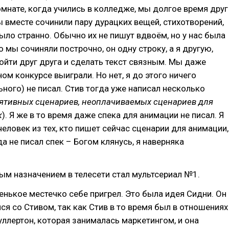
мнате, когда учились в колледже, мы долгое время друг
ы вместе сочинили пару дурацких вещей, стихотворений,
было странно. Обычно их не пишут вдвоём, но у нас была
о мы сочиняли построчно, он одну строку, а я другую,
ойти друг друга и сделать текст связным. Мы даже
ном конкурсе выиграли. Но нет, я до этого ничего
ного) не писал. Стив тогда уже написал несколько
ятивных сценариев, неоплачиваемых сценариев для
к
). Я же в то время даже спека для анимации не писал. Я
еловек из тех, кто пишет сейчас сценарии для анимации,
а не писал спек – Богом клянусь, я наверняка
ым назначением в телесети стал мультсериал №1.
енькое местечко себе пригрел. Это была идея Сидни. Он
ся со Стивом, так как Стив в то время был в отношениях
ллертон, которая занималась маркетингом, и она