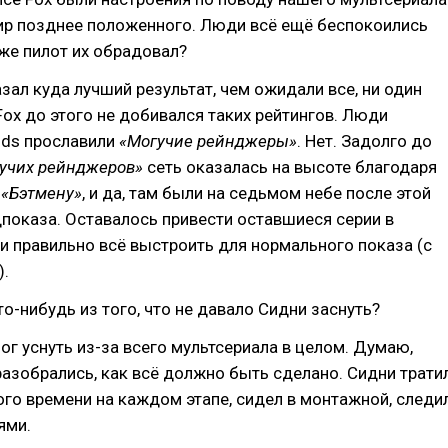
ир позднее положенного. Люди всё ещё беспокоились
 же пилот их обрадовал?
зал куда лучший результат, чем ожидали все, ни один
Fox до этого не добивался таких рейтингов. Люди
ids прославили
«Могучие рейнджеры»
. Нет. Задолго до
учих рейнджеров»
сеть оказалась на высоте благодаря
и
«Бэтмену»
, и да, там были на седьмом небе после этой
показа. Оставалось привести оставшиеся серии в
и правильно всё выстроить для нормального показа (с
).
о-нибудь из того, что не давало Сидни заснуть?
ог уснуть из-за всего мультсериала в целом. Думаю,
разобрались, как всё должно быть сделано. Сидни трати
о времени на каждом этапе, сидел в монтажной, следи
ями.