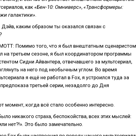
тсериалов, как
«Бен-10: Омниверс»
,
«Трансформеры:
жи галактики»
.
Дэйв, каким образом ты оказался связан с
?
ТТ: Помимо того, что я был внештатным сценаристом
л на третьем сезоне, я был координатором программы
стентом Сидни Айвантера, отвечавшего за мультсериал,
зглянуть на него под необычным углом. Во время
ьтсериала я ещё не работал в Fox, я устроился туда за
 предпоказа третьей серии, незадолго до Дня
от момент, когда всё стало особенно интересно.
было никакого страха, беспокойства, всех этих мыслей:
или нет?!». Это было замечательно.
исе Fox были настроения по поводу нашего мультсериала