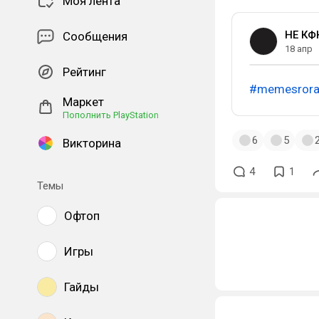
Моя лента
НЕ КФ
Сообщения
18 апр
Рейтинг
#memesror
Маркет
Пополнить PlayStation
6
5
Викторина
4
1
Темы
Офтоп
Игры
Гайды