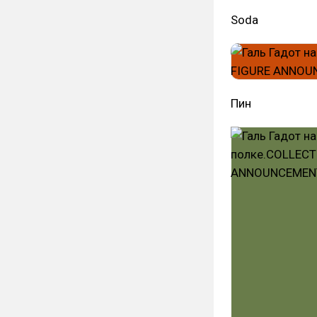
Soda
Пин