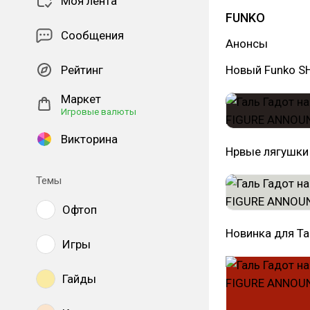
Моя лента
FUNKO
Сообщения
Анонсы
Рейтинг
Новый Funko S
Маркет
Игровые валюты
Викторина
Нрвые лягушки
Темы
Офтоп
Новинка для Tar
Игры
Гайды