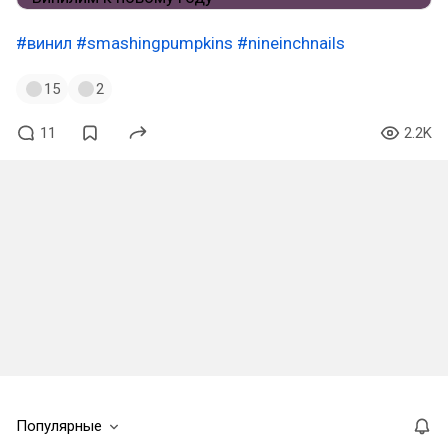
#винил
#smashingpumpkins
#nineinchnails
15
2
11
2.2K
Популярные