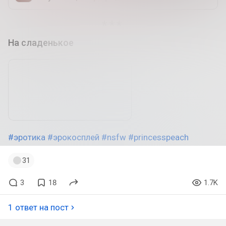
На сладенькое
#эротика
#эрокосплей
#nsfw
#princesspeach
31
3
18
1.7K
1 ответ на пост