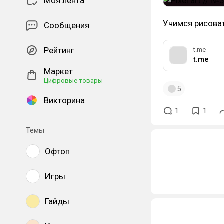
Моя лента
Учимся рисоват
Сообщения
Рейтинг
t.me
t.me
Маркет
Цифровые товары
5
Викторина
1
1
Темы
Офтоп
Игры
Гайды