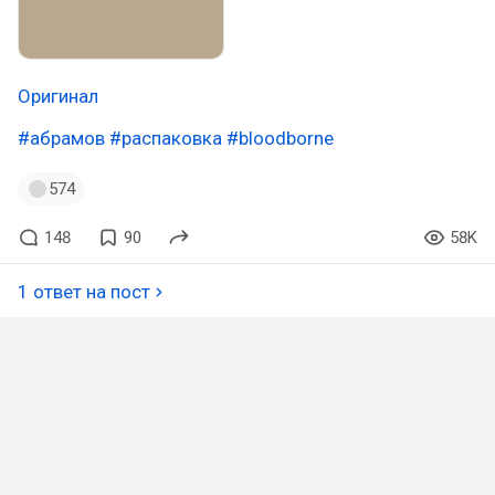
Оригинал
#абрамов
#распаковка
#bloodborne
574
148
90
58K
1 ответ на пост