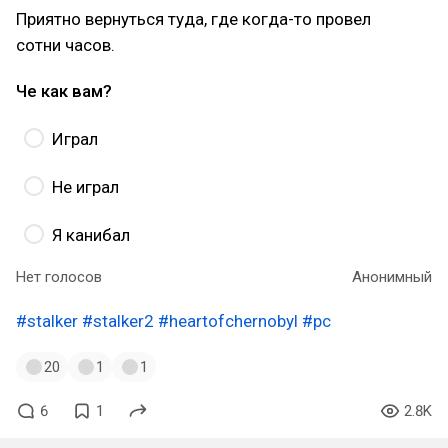
Приятно вернуться туда, где когда-то провел
сотни часов.
Че как вам?
Играл
Не играл
Я канибал
Нет голосов
Анонимный
#stalker
#stalker2
#heartofchernobyl
#pc
20
1
1
6
1
2.8K