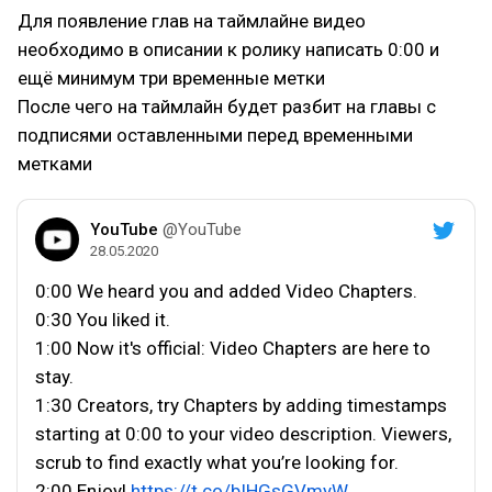
Для появление глав на таймлайне видео
необходимо в описании к ролику написать 0:00 и
ещё минимум три временные метки
После чего на таймлайн будет разбит на главы с
подписями оставленными перед временными
метками
YouTube
@YouTube
28.05.2020
0:00 We heard you and added Video Chapters.
0:30 You liked it.
1:00 Now it's official: Video Chapters are here to
stay.
1:30 Creators, try Chapters by adding timestamps
starting at 0:00 to your video description. Viewers,
scrub to find exactly what you’re looking for.
2:00 Enjoy!
https://t.co/bIHGsGVmyW