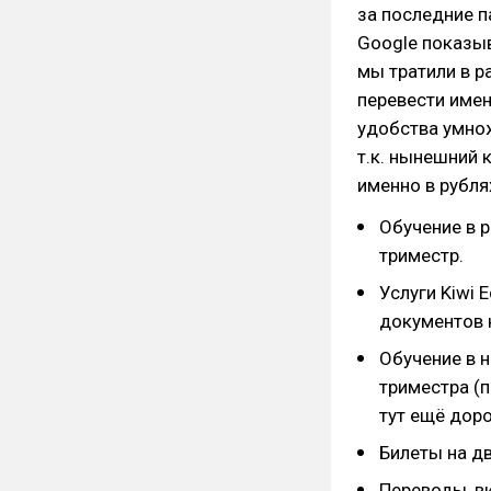
за последние па
Google показыв
мы тратили в р
перевести имен
удобства умнож
т.к. нынешний 
именно в рубля
Обучение в р
триместр.
Услуги Kiwi 
документов н
Обучение в н
триместра (п
тут ещё доро
Билеты на дв
Переводы, в