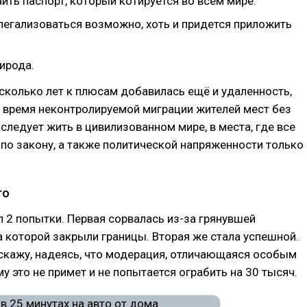
ть паспорт, который котируется во всем мире.
 легализоваться возможно, хоть и придется приложить
ирода.
сколько лет к плюсам добавилась ещё и удаленность,
 время неконтролируемой миграции жителей мест без
 следует жить в цивилизованном мире, в места, где все
по закону, а также политической напряженности только
го
 2 попытки. Первая сорвалась из-за грянувшей
а которой закрыли границы. Вторая же стала успешной.
сскажу, надеясь, что модерация, отличающаяся особым
му это не примет и не попытается ограбить на 30 тысяч.