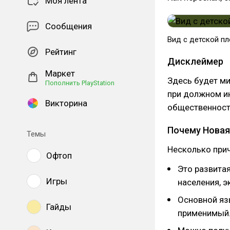
Моя лента
Сообщения
Вид с детской п
Рейтинг
Дисклеймер
Маркет
Здесь будет ми
Пополнить PlayStation
при должном и
Викторина
общественности
Почему Новая
Темы
Несколько при
Офтоп
Это развитая
Игры
населения, э
Основной язы
Гайды
применимый