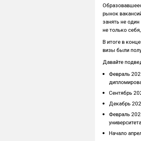
Образовавшееся
рынок ваканси
занять не один
не только себя
В итоге в конц
визы были полу
Давайте подвед
Февраль 202
дипломирова
Сентябрь 202
Декабрь 202
Февраль 202
университет
Начало апрел