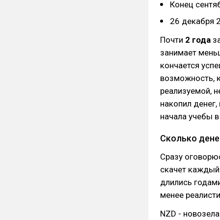
Конец сентяб
26 декабря 2
Почти
2 года
за
занимает меньш
кончается успе
возможность, к
реализуемой, н
накопил денег,
начала учебы в
Сколько дене
Сразу оговорюс
скачет каждый 
длились годами
менее реалисти
NZD - новозела