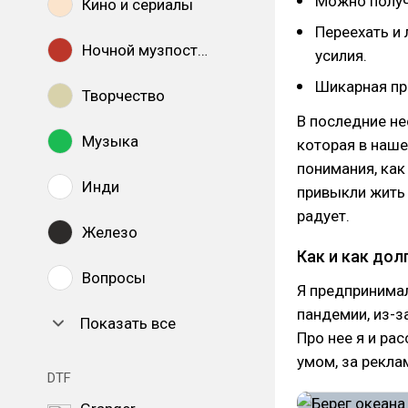
Можно получи
Кино и сериалы
Переехать и
Ночной музпостинг
усилия.
Шикарная пр
Творчество
В последние не
Музыка
которая в наше
понимания, как
Инди
привыкли жить 
радует.
Железо
Как и как дол
Вопросы
Я предпринимал
пандемии, из-з
Показать все
Про нее я и ра
умом, за рекла
DTF