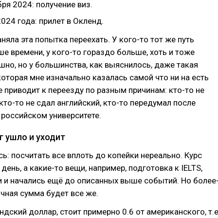
ря 2024: получение виз.
024 года: прилет в Окленд.
няла эта попытка переехать. У кого-то тот же путь
е времени, у кого-то гораздо больше, хоть и тоже
шно, но у большинства, как выяснилось, даже такая
оторая мне изначально казалась самой что ни на есть
е приводит к переезду по разным причинам: кто-то не
 кто-то не сдал английский, кто-то передумал после
 российском университете.
г ушло и уходит
ь: посчитать все вплоть до копейки нереально. Курс
день, а какие-то вещи, например, подготовка к IELTS,
 и начались ещё до описанных выше событий. Но более
чная сумма будет все же.
ндский доллар, стоит примерно 0.6 от американского, т.е