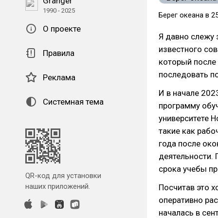
Granger
1990 - 2025
Берег океана в 2
О проекте
Я давно слежу 
известного сов
Правила
который после
последовать по
Реклама
И в начале 202
Системная тема
программу обуч
университете 
такие как рабоч
года после око
деятельности. 
срока учебы пр
QR-код для установки
наших приложений.
Посчитав это 
оперативно рас
началась в сен