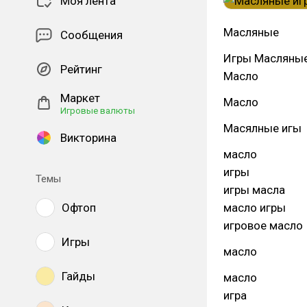
Моя лента
Масляные
Сообщения
Игры Масляны
Рейтинг
Масло
Маркет
Масло
Игровые валюты
Масялные игы
Викторина
масло
игры
Темы
игры масла
Офтоп
масло игры
игровое масло
Игры
масло
Гайды
масло
игра