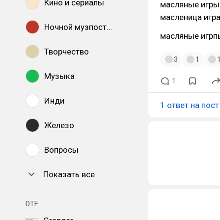
Кино и сериалы
масляные игры
масленица игра
Ночной музпостинг
масляные игрп
Творчество
3
1
Музыка
1
Инди
1 ответ на пост
Железо
Вопросы
Показать все
DTF