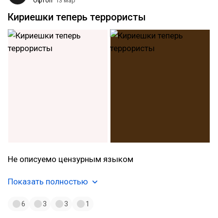
Офтоп
13 мар
Кириешки теперь террористы
Не описуемо цензурным языком
Показать полностью
6
3
3
1