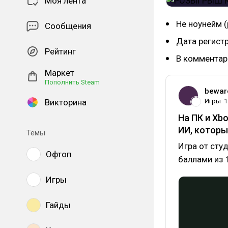
Моя лента
Не ноунейм (
Сообщения
Дата регист
Рейтинг
В комментар
Маркет
Пополнить Steam
bewar
Викторина
Игры
1
На ПК и Xb
ИИ, которы
Темы
Игра от студ
Офтоп
баллами из 1
Игры
Гайды