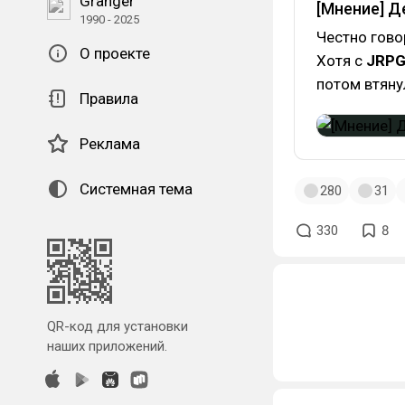
Granger
[Мнение] Д
1990 - 2025
Честно гово
О проекте
Хотя с
JRP
потом втяну
Правила
Реклама
Системная тема
280
31
330
8
QR-код для установки
наших приложений.