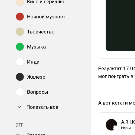
Кино и сериалы
Ночной музпостинг
Творчество
Музыка
Инди
Результат 17.0
мог поиграть в
Железо
Вопросы
А вот кстати м
Показать все
A.R.I.K
DTF
Игры
1