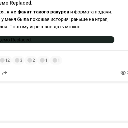
емо Replaced.
ря,
я не фанат такого ракурса
и формата подачи.
G
у меня была похожая история: раньше не играл,
лся. Поэтому игре шанс дать можно.
12
3
2
1
1