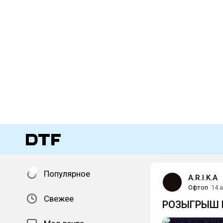
Популярное
A.R.I.K.A
Офтоп
14 
Свежее
РОЗЫГРЫШ R