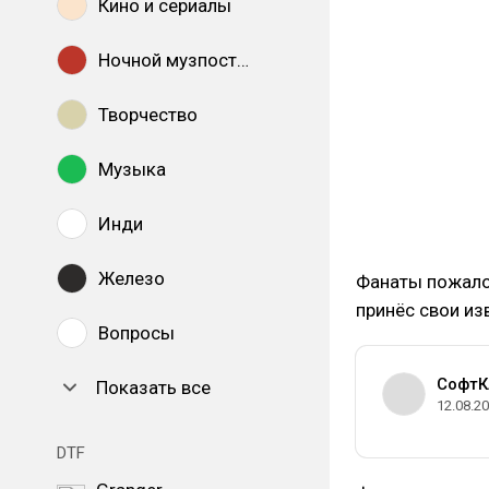
Кино и сериалы
Ночной музпостинг
Творчество
Музыка
Инди
Железо
Фанаты пожало
принёс свои из
Вопросы
СофтК
Показать все
12.08.2
DTF