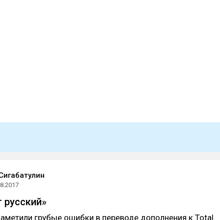
Сигабатулин
08.2017
т русский»
аметили грубые ошибки в переводе дополнения к Total