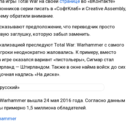
па игры Total War на своей
странице
во «ВКонтакте»
онников серии писать в «СофтКлаб» и Creative Assembly,
ему обратили внимание.
сказывают предположение, что переводчик просто
вую заглушку, которую забыл заменить.
кализацией преследуют Total War: Warhammer с самого
 игроки неоднократно жаловались. К примеру, вместо
 игре оказался вариант «пистольеры», Сигмар стал
ирланд — Штирландом. Также в окне найма войск до сих
дочная надпись «На диске».
: Warhammer вышла 24 мая 2016 года. Согласно данным
гры примерно 1,5 миллиона обладателей.
hammer