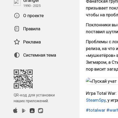
Granger
Фанатская груп
1990 - 2025
призывает покл
чтобы на пробл
О проекте
Поклонники вы
Правила
поставил шутли
Проблемы с ло
Реклама
релиза, на что
Системная тема
«мушкетёров» в
Зигмаром, а Ст
пор висит зага
Игра Total War
QR-код для установки
SteamSpy
, у и
наших приложений.
#totalwar
#war