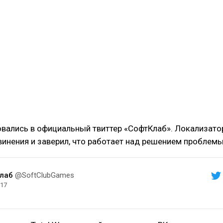
вались в официальный твиттер «СофтКлаб». Локализато
винения и заверил, что работает над решением проблемы
лаб
@SoftClubGames
017