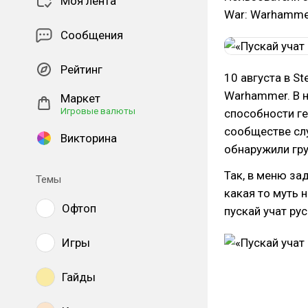
Моя лента
War: Warhamme
Сообщения
Рейтинг
10 августа в S
Warhammer. В н
Маркет
Игровые валюты
способности ге
сообществе слу
Викторина
обнаружили гр
Так, в меню за
Темы
какая то муть 
Офтоп
пускай учат рус
Игры
Гайды