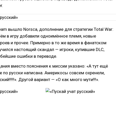
r.
team вышло Norsca, дополнение для стратегии Total War:
ём в игру добавили одноимённое племя, новые
роев и прочее. Примерно в то же время в фанатском
чился настоящий скандал — игроки, купившие DLC,
убейшие ошибки в переводе.
дания вместо пояснения к миссии указано: «А тут ещё
не по русски написана. Америкосы совсем охренели,
ский!!!!!». Другой вариант — «О как много мути!!!».