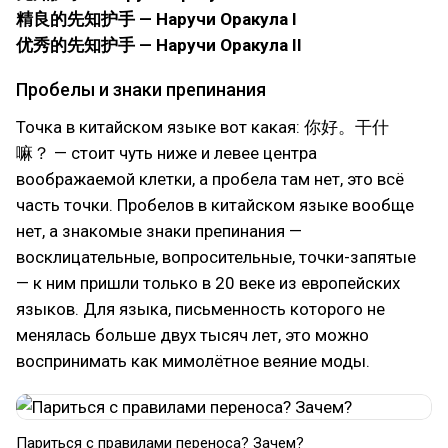
精良的先知护手 — Наручи Оракула I
优秀的先知护手 — Наручи Оракула II
Пробелы и знаки препинания
Точка в китайском языке вот какая: 你好。干什
嘛？ — стоит чуть ниже и левее центра
воображаемой клетки, а пробела там нет, это всё
часть точки. Пробелов в китайском языке вообще
нет, а знакомые знаки препинания —
восклицательные, вопросительные, точки-запятые
— к ним пришли только в 20 веке из европейских
языков. Для языка, письменность которого не
менялась больше двух тысяч лет, это можно
воспринимать как мимолётное веяние моды.
Париться с правилами переноса? Зачем?