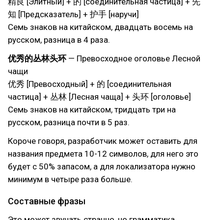
精良 [Элитный] + 的 [соединительная частица] + 先
知 [Предсказатель] + 护手 [наручи]
Семь знаков на китайском, двадцать восемь на
русском, разница в 4 раза.
优秀的丛林头环
— Превосходное оголовье Лесной
чащи
优秀 [Превосходный] + 的 [соединительная
частица] + 丛林 [Лесная чаща] + 头环 [оголовье]
Семь знаков на китайском, тридцать три на
русском, разница почти в 5 раз.
Короче говоря, разработчик может оставить для
названия предмета 10-12 символов, для него это
будет с 50% запасом, а для локализатора нужно
минимум в четыре раза больше.
Составные фразы
Это может звучать странно, но грамматика