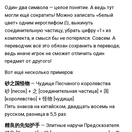
Один-два символа — целое понятие. А ведь тут
могли ещё сократить! Можно записать «белый
цвет» одним иероглифом 白, выкинуть
соединительную частицу, убрать цифру «1» из
комплекта, и смысл бы не потерялся. Совсем. А
переводчик всё это обязан сохранить в переводе,
ведь иначе игрок не сможет отличить один
предмет от другого!
Вот ещё несколько примеров:
砂之国怪物
— Чудище Песчаного королевства.
砂 [песок] + 之 [соединительная частица] + 国
[королевство] + 怪物 [чудище]
Пять знаков на китайском, двадцать восемь на
русском, разница в 5,5 раз.
精良的先知护手
— Элитные наручи Предсказателя.