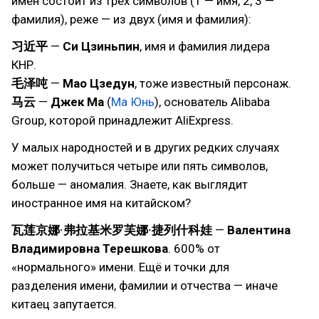
имён состоит из трёх символов (1 — имя, 2, 3 —
фамилия), реже — из двух (имя и фамилия):
习近平
—
Си Цзиньпин
, имя и фамилия лидера
КНР.
毛泽吨
—
Мао Цзедун
, тоже известный персонаж.
马云
—
Джек Ма
(
Ма Юнь
), основатель Alibaba
Group, которой принадлежит AliExpress.
У малых народностей и в других редких случаях
может получиться четыре или пять символов,
больше — аномалия. Знаете, как выглядит
иностранное имя на китайском?
瓦莲京娜·弗拉基米罗芙娜·捷列什科娃
—
Валентина
Владимировна Терешкова
. 600% от
«нормального» имени. Ещё и точки для
разделения имени, фамилии и отчества — иначе
китаец запутается.