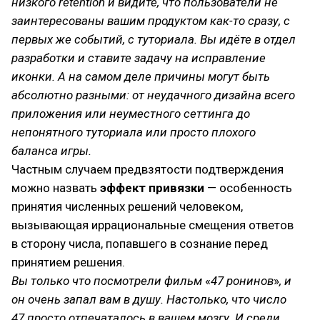
низкого retention и видите, что пользователи не
заинтересованы вашим продуктом как-то сразу, с
первых же событий, с туториала. Вы идёте в отдел
разработки и ставите задачу на исправление
иконки. А на самом деле причины могут быть
абсолютно разными: от неудачного дизайна всего
приложения или неуместного сеттинга до
непонятного туториала или просто плохого
баланса игры.
Частным случаем предвзятости подтверждения
можно назвать
эффект привязки
— особенность
принятия численных решений человеком,
вызывающая иррациональные смещения ответов
в сторону числа, попавшего в сознание перед
принятием решения.
Вы только что посмотрели фильм
«
47 ронинов
»
, и
он очень запал вам в душу. Настолько, что число
47 просто отпечаталось в вашем мозгу. И среди