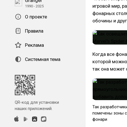
Granger
игровой мир, р
1990 - 2025
фонарных столб
О проекте
обочины и друг
Правила
Реклама
Когда все фона
Системная тема
которой можно
так она может 
QR-код для установки
Так разработчик
наших приложений.
помечены зоны с
фонари