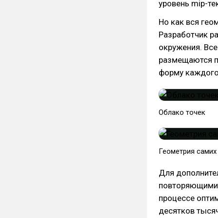
уровень mip-те
Но как вся гео
Разработчик ра
окружения. Все
размещаются по
форму каждого
Облако точек
Геометрия самих
Для дополните
повторяющимис
процессе опти
десятков тысяч