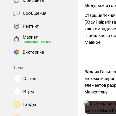
Моя лента
Модульный горо
Сообщения
Старший техни
(Xray Halperin
Рейтинг
как команда и
глобального ос
Маркет
главное.
Пополнить Steam
Викторина
Темы
Задача Гальпе
Офтоп
автоматизирова
элементов раз
Игры
Манхэттену.
Гайды