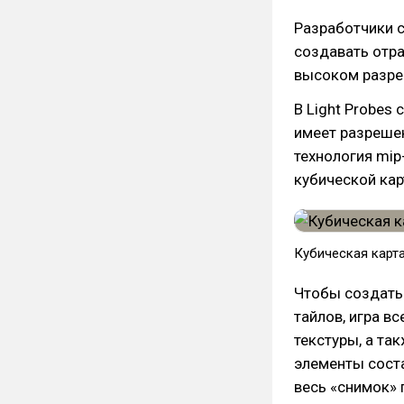
Разработчики с
создавать отра
высоком разреш
В Light Probes
имеет разрешен
технология mip
кубической кар
Кубическая карта
Чтобы создать 
тайлов, игра в
текстуры, а та
элементы соста
весь «снимок» 