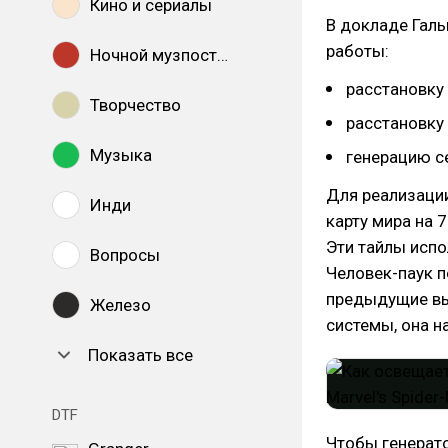
Кино и сериалы
В докладе Гал
работы:
Ночной музпостинг
расстановку
Творчество
расстановку 
Музыка
генерацию с
Для реализаци
Инди
карту мира на 
Эти тайлы испо
Вопросы
Человек-паук п
предыдущие вы
Железо
системы, она н
Показать все
DTF
Чтобы генерат