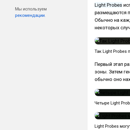
Light Probes
исп
Мы используем
размещаются п
рекомендации.
Обычно на кажд
некоторых слу
Так Light Probes
Первый этап ра
зоны. Затем ге
обычно оно нах
Четыре Light Prob
Light Probes мог