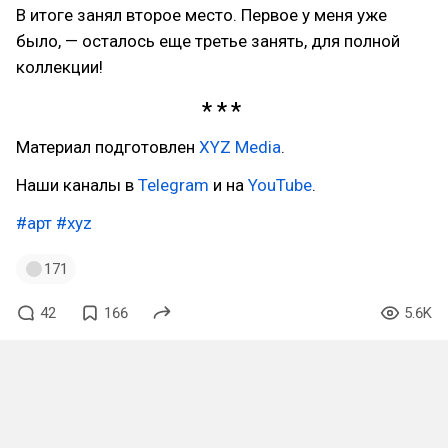
В итоге занял второе место. Первое у меня уже
было, — осталось еще третье занять, для полной
коллекции!
Материал подготовлен
XYZ Media
.
Наши каналы в
Telegram
и на
YouTube
.
#арт
#xyz
171
42
166
5.6K