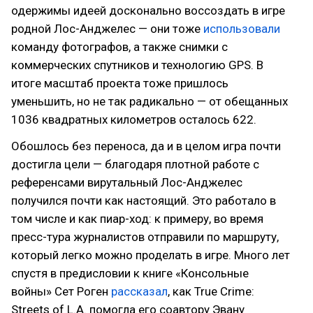
одержимы идеей досконально воссоздать в игре
родной Лос-Анджелес — они тоже
использовали
команду фотографов, а также снимки с
коммерческих спутников и технологию GPS. В
итоге масштаб проекта тоже пришлось
уменьшить, но не так радикально — от обещанных
1036 квадратных километров осталось 622.
Обошлось без переноса, да и в целом игра почти
достигла цели — благодаря плотной работе с
референсами вирутальный Лос-Анджелес
получился почти как настоящий. Это работало в
том числе и как пиар-ход: к примеру, во время
пресс-тура журналистов отправили по маршруту,
который легко можно проделать в игре. Много лет
спустя в предисловии к книге «Консольные
войны» Сет Роген
рассказал
, как True Crime:
Streets of L.A. помогла его соавтору Эвану