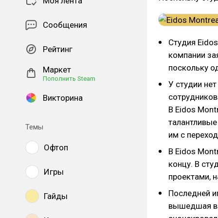
Моя лента
Сообщения
Студия Eidos
Рейтинг
компании за
поскольку о
Маркет
Пополнить Steam
У студии не
сотрудников 
Викторина
В Eidos Mont
талантливые
Темы
им с перехо
Офтоп
В Eidos Mont
концу. В сту
Игры
проектами, 
Последней иг
Гайды
вышедшая в 2