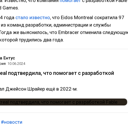
а. Известно, что компания
помогает
с разработкой Fable
d Games.
24 года
стало известно
, что Eidos Montreal сократила 97
 из команд разработки, администрации и службы
Тогда же выяснилось, что Embracer отменила следующу
 которой трудились два года.
а Ентус
рия
10.06.2024
real подтвердила, что помогает с разработкой
ал Джейсон Шрайер ещё в 2022-м.
#новости