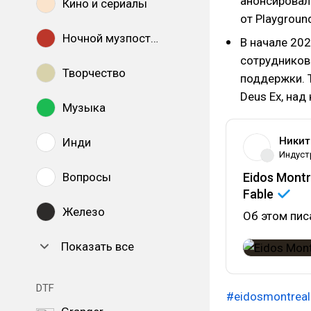
анонсировал
Кино и сериалы
от Playgroun
Ночной музпостинг
В начале 20
сотрудников
Творчество
поддержки. 
Deus Ex, над
Музыка
Никит
Инди
Индуст
Вопросы
Eidos Mont
Fable
Железо
Об этом пис
Показать все
DTF
#eidosmontreal