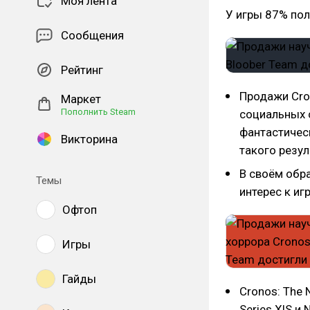
Моя лента
У игры 87% по
Сообщения
Рейтинг
Продажи Cron
Маркет
Пополнить Steam
социальных 
фантастичес
Викторина
такого резул
В своём обр
Темы
интерес к игр
Офтоп
Игры
Гайды
Cronos: The 
Series X|S и