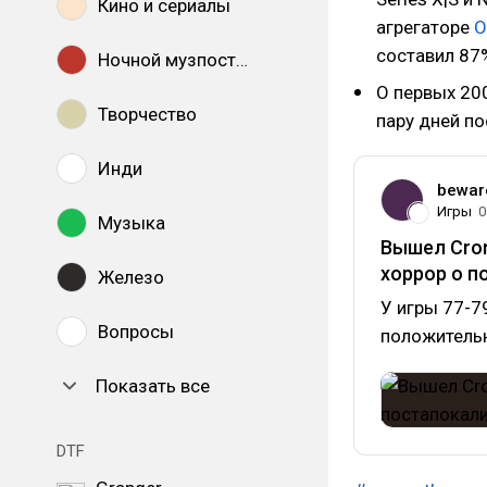
Кино и сериалы
агрегаторе
O
составил 87%
Ночной музпостинг
О первых 20
Творчество
пару дней по
Инди
bewar
Игры
0
Музыка
Вышел Cron
хоррор о 
Железо
У игры 77-7
Вопросы
положительн
Показать все
DTF