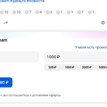
wdawn
#деньги
#новости
10
10
7
4
3
1
1
1
1
eam
У меня есть промо
500 ₽
1000 ₽
2000 ₽
5000 
80 ₽
», вы соглашаетесь с условиями
оферты
.