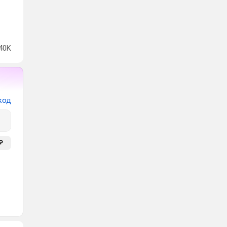
40K
код
₽