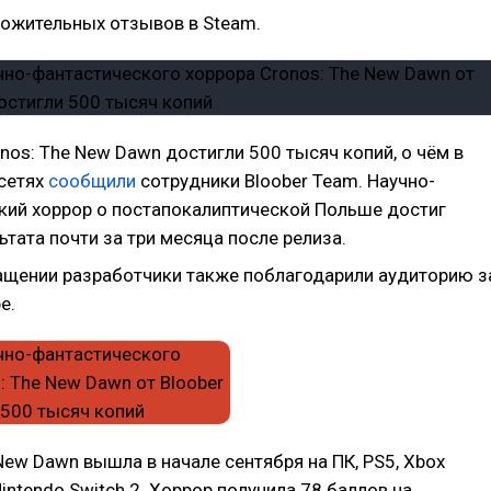
ложительных отзывов в Steam.
os: The New Dawn достигли 500 тысяч копий, о чём в
сетях
сообщили
сотрудники Bloober Team. Научно-
кий хоррор о постапокалиптической Польше достиг
ьтата почти за три месяца после релиза.
ащении разработчики также поблагодарили аудиторию з
е.
New Dawn вышла в начале сентября на ПК, PS5, Xbox
 Nintendo Switch 2. Хоррор получила 78 баллов на