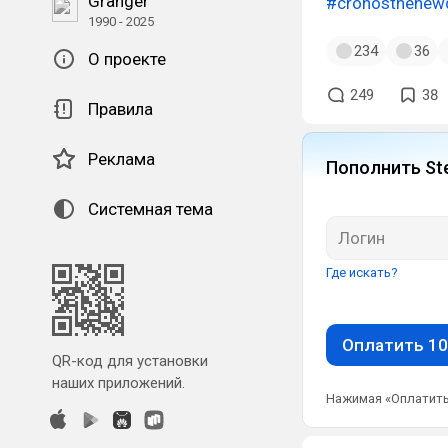
Granger
#cronosthene
1990 - 2025
234
36
О проекте
249
38
Правила
Реклама
Пополнить St
Системная тема
Где искать?
Оплатить 10
QR-код для установки
наших приложений.
Нажимая «Оплатить