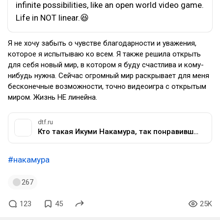
infinite possibilities, like an open world video game.
Life in NOT linear.😆
Я не хочу забыть о чувстве благодарности и уважения,
которое я испытываю ко всем. Я также решила открыть
для себя новый мир, в котором я буду счастлива и кому-
нибудь нужна. Сейчас огромный мир раскрывает для меня
бесконечные возможности, точно видеоигра с открытым
миром. Жизнь НЕ линейна.
dtf.ru
Кто такая Икуми Накамура, так понравившаяся зрителям конференции Bethesda — Подсайт Жизнь – о людях индустрий на DTF
#накамура
267
123
45
25K