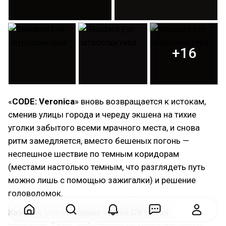
+16
«
CODE: Veronica
» вновь возвращается к истокам,
сменив улицы города и череду экшена на тихие
уголки забытого всеми мрачного места, и снова
ритм замедляется, вместо бешеных погонь —
неспешное шествие по темным коридорам
(местами настолько темным, что разглядеть путь
можно лишь с помощью зажигалки) и решение
головоломок.
Кажется, что из первых частей
CV
самая
страшная. Здесь действительно много пугающих