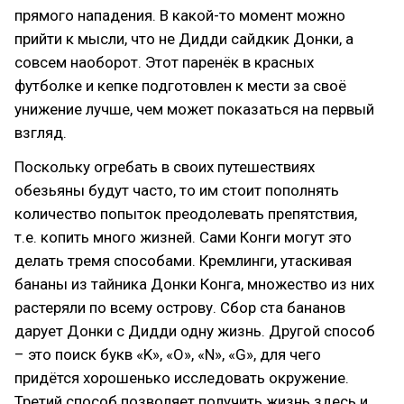
прямого нападения. В какой-то момент можно
прийти к мысли, что не Дидди сайдкик Донки, а
совсем наоборот. Этот паренёк в красных
футболке и кепке подготовлен к мести за своё
унижение лучше, чем может показаться на первый
взгляд.
Поскольку огребать в своих путешествиях
обезьяны будут часто, то им стоит пополнять
количество попыток преодолевать препятствия,
т.е. копить много жизней. Сами Конги могут это
делать тремя способами. Кремлинги, утаскивая
бананы из тайника Донки Конга, множество из них
растеряли по всему острову. Сбор ста бананов
дарует Донки с Дидди одну жизнь. Другой способ
– это поиск букв «K», «O», «N», «G», для чего
придётся хорошенько исследовать окружение.
Третий способ позволяет получить жизнь здесь и