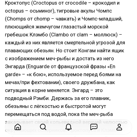
Кроктопус (Croctopus от crocodile – крокодил и
octopus – осьминог), тигровые акулы Чомпc
(Chomps от chomp – чавкать) и Чомпс-младший,
плюющийся жемчугом глазастый морской
гребешок Клэмбо (Clambo от clam – моллюск) –
каждый из них является смертельной угрозой для
плавающих обезьян. Но стоит Конгам найти ящик
с изображением меч-рыбы и достать из него
Энгарда (Enguarde от французской фразы «En
garde» – «к бою», используемое перед боями на
мечах/при фехтовании), своего дружбана, как
ситуация в корне меняется. Энгард – это
подводный Рэмби. Держась за его плавник,
обезьяны с лёгкостью и быстротой могут
перемещаться под водой, пока the меч-рыба
закалывает своей копьевидной верхней челюстью
окружающих соперников. Кроктопуса и Клэмбо