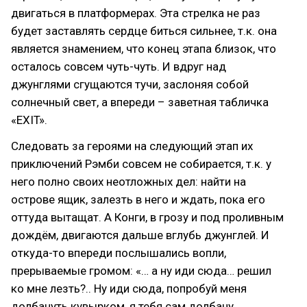
двигаться в платформерах. Эта стрелка не раз
будет заставлять сердце биться сильнее, т.к. она
является знамением, что конец этапа близок, что
осталось совсем чуть-чуть. И вдруг над
джунглями сгущаются тучи, заслоняя собой
солнечный свет, а впереди – заветная табличка
«EXIT».
Следовать за героями на следующий этап их
приключений Рэмби совсем не собирается, т.к. у
него полно своих неотложных дел: найти на
острове ящик, залезть в него и ждать, пока его
оттуда вытащат. А Конги, в грозу и под проливным
дождём, двигаются дальше вглубь джунглей. И
откуда-то впереди послышались вопли,
прерываемые громом: «… а ну иди сюда… решил
ко мне лезть?.. Ну иди сюда, попробуй меня
долбануть кувырком, я тебя сам долбану