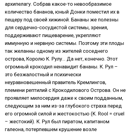
архипелагу. Собрав какое-то невообразимое
количество бананов, юный Донки поместил их в
пещеру под своей хижиной. Бананы же полезны
для сердечно-сосудистой системы, зрения,
поддерживают пищеварение, укрепляют
иммунную и нервную системы. Поэтому эти плоды
так желанны одному из жителей соседнего
острова, Королю К. Рулу… Да нет, конечно. Этот
огромный крокодил ненавидит бананы. К. Рул –
это безжалостный и психически
неуравновешенный правитель Кремлингов,
племени рептилий с Крокодилового Острова. Он не
проявляет милосердия даже к своим подданным,
следующим за ним из-за глубокого страха перед
его огромной силой и жестокостью (K. Rool = cruel
– жестокий). К. Рул был пиратом, капитаном
галеона, потерпевшем крушение возле