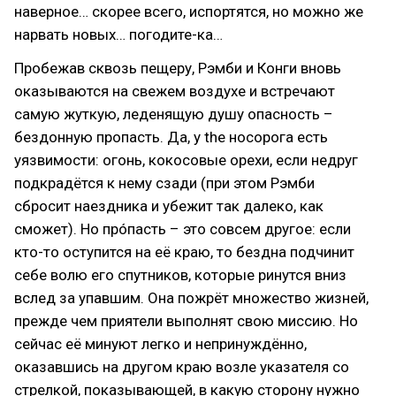
наверное… скорее всего, испортятся, но можно же
нарвать новых… погодите-ка…
Пробежав сквозь пещеру, Рэмби и Конги вновь
оказываются на свежем воздухе и встречают
самую жуткую, леденящую душу опасность –
бездонную пропасть. Да, у the носорога есть
уязвимости: огонь, кокосовые орехи, если недруг
подкрадётся к нему сзади (при этом Рэмби
сбросит наездника и убежит так далеко, как
сможет). Но прóпасть – это совсем другое: если
кто-то оступится на её краю, то бездна подчинит
себе волю его спутников, которые ринутся вниз
вслед за упавшим. Она пожрёт множество жизней,
прежде чем приятели выполнят свою миссию. Но
сейчас её минуют легко и непринуждённо,
оказавшись на другом краю возле указателя со
стрелкой, показывающей, в какую сторону нужно