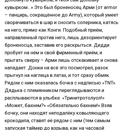
кувырком…» Это был броненосец Арми (от armor
– панцирь, сокращённое до Army), который умеет
сворачиваться в шар и сносить соперника, катясь
на него, прямо как Конги. Подобный приём,
направленный против него, лишь дезориентирует
броненосца, заставив его раскрыться. Дидди
пробует на нём и свой фирменный приём, и
прыгать сверху – Арми лишь отскакивает и снова
нападает. Донки на всё это посмотрел, разок
прыгнул на наглеца в латах, и тот сразу обмяк.
Рядом с ним оказалась бочка с надписью «TNT».
Дядька с племянником переглядываются и
расплываются в улыбке: «Тринитротолуол!»
«Может, бахнем?» «Обязательно бахнем!» Взяв
бочку, они находят неподалёку ковыляющего
крокодила, ставят её рядом с ним (тем самым
запуская таймер до взрыва, как на часовой