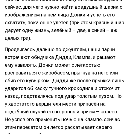
сейчас, для чего нужно найти воздушный шарик с
изображением на нём лица Донки и успеть его
схватить, пока он не улетел (при этом красный шар
дарует одну жизнь, зелёный – две, а синий – аж
целых три).
Продвигаясь дальше по джунглям, наши парни
встречают обидчика Дидди, Клампа, и решают
ему навалять. Донки может с лёгкостью
расправиться с жиробасом, прыгнув на него или
сбив его кувырком. Дидди же после прыжка лишь
ударится об каску тучного крокодила и отскочит
назад, подставляясь под удар толстым пузом. Но
у хвостатого вершителя мести припасён на
подобный случай его коронный приём – колесо.
Не успев его применить ночью на Клампе, сейчас
этим перекатом он легко раскатывает своего