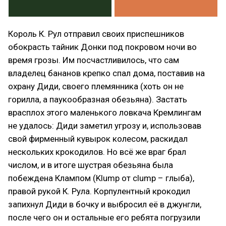
Король К. Рул отправил своих приспешников
обокрасть тайник Донки под покровом ночи во
время грозы. Им посчастливилось, что сам
владелец бананов крепко спал дома, поставив на
охрану Диди, своего племянника (хоть он не
горилла, а паукообразная обезьяна). Застать
врасплох этого маленького ловкача Кремлингам
не удалось: Диди заметил угрозу и, использовав
свой фирменный кувырок колесом, раскидал
нескольких крокодилов. Но всё же враг брал
числом, и в итоге шустрая обезьяна была
побеждена Клампом (Klump от clump – глыба),
правой рукой К. Рула. Корпулентный крокодил
запихнул Диди в бочку и выбросил её в джунгли,
после чего он и остальные его ребята погрузили