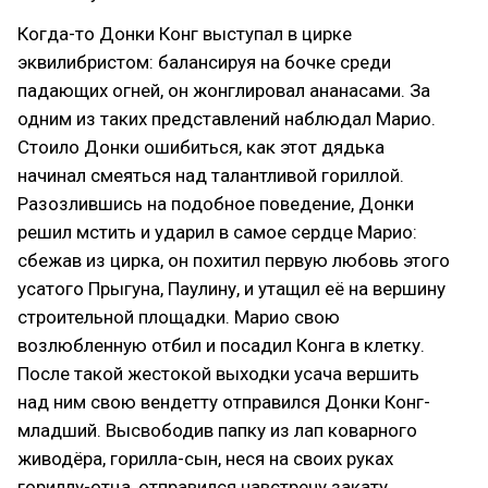
Когда-то Донки Конг выступал в цирке
эквилибристом: балансируя на бочке среди
падающих огней, он жонглировал ананасами. За
одним из таких представлений наблюдал Марио.
Стоило Донки ошибиться, как этот дядька
начинал смеяться над талантливой гориллой.
Разозлившись на подобное поведение, Донки
решил мстить и ударил в самое сердце Марио:
сбежав из цирка, он похитил первую любовь этого
усатого Прыгуна, Паулину, и утащил её на вершину
строительной площадки. Марио свою
возлюбленную отбил и посадил Конга в клетку.
После такой жестокой выходки усача вершить
над ним свою вендетту отправился Донки Конг-
младший. Высвободив папку из лап коварного
живодёра, горилла-сын, неся на своих руках
гориллу-отца, отправился навстречу закату