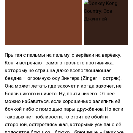
Прыгая с пальмы на пальму, с верёвки на верёвку,
Конги встречают самого грозного противника,
которому не страшна даже всепоглощающая
бездна – огромную осу Зингера (Zinger – остряк).
Она может летать где захочет и когда захочет, не
боясь никого и ничего. Ну, почти ничего. От неё
можно избавиться, если хорошенько залепить ей
бочкой либо с помощью пары дружбанов. Но если
таковых нет поблизости, то стоит её обойти
стороной, остерегаясь жал, которыми усыпано её
полосатое брюшко… брюхо… брюшище. «Каких же