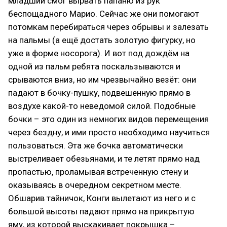
младший смог вырвать папаню из рук
беспощадного Марио. Сейчас же они помогают
потомкам перебираться через обрывы и залезать
на пальмы (а ещё достать золотую фигурку, но
уже в форме носорога). И вот под дождём на
одной из пальм ребята поскальзываются и
срываются вниз, но им чрезвычайно везёт: они
падают в бочку-пушку, подвешенную прямо в
воздухе какой-то неведомой силой. Подобные
бочки ­– это один из немногих видов перемещения
через бездну, и ими просто необходимо научиться
пользоваться. Эта же бочка автоматически
выстреливает обезьянами, и те летят прямо над
пропастью, проламывая встреченную стену и
оказываясь в очередном секретном месте.
Обшарив тайничок, Конги вылетают из него и с
большой высоты падают прямо на прикрытую
яму, из которой выскакивает покрышка –