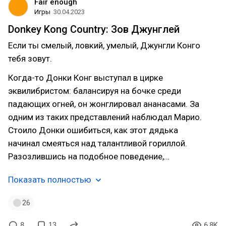
Fair enough
Игры
30.04.2023
Donkey Kong Country: Зов Джунглей
Если ты смелый, ловкий, умелый, Джунгли Конго
тебя зовут.
Когда-то Донки Конг выступал в цирке
эквилибристом: балансируя на бочке среди
падающих огней, он жонглировал ананасами. За
одним из таких представлений наблюдал Марио.
Стоило Донки ошибиться, как этот дядька
начинал смеяться над талантливой гориллой.
Разозлившись на подобное поведение,…
Показать полностью
26
8
13
6.8K