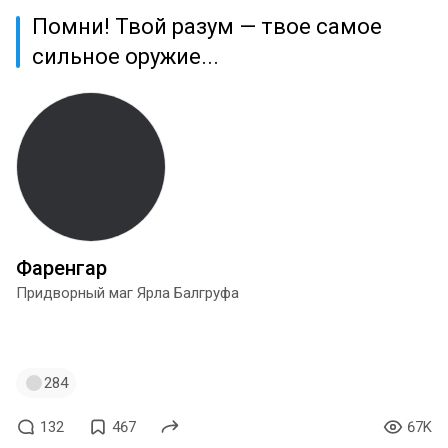
Помни! Твой разум — твое самое
сильное оружие...
Фаренгар
Придворный маг Ярла Балгруфа
#skyrim
#tes
#сборка
#trueae
284
132
467
67K