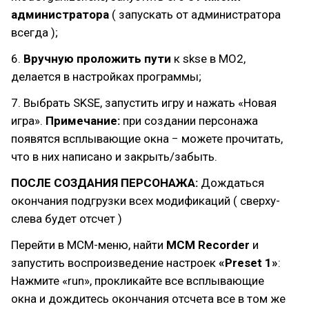
администратора
( запускать от администратора
всегда );
6.
Вручную проложить пути
к skse в МО2,
делается в настройках программы;
7. Выбрать SKSE, запустить игру и нажать «Новая
игра».
Примечание:
при создании персонажа
появятся всплывающие окна − можете прочитать,
что в них написано и закрыть/забыть.
ПОСЛЕ СОЗДАНИЯ ПЕРСОНАЖА:
Дождаться
окончания подгрузки всех модификаций ( сверху-
слева будет отсчет )
Перейти в МСМ-меню, найти
MCM Recorder
и
запустить воспроизведение настроек
«Preset 1»
:
Нажмите «run», прокликайте все всплывающие
окна и дождитесь окончания отсчета все в том же