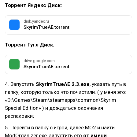
Торрент Яндекс Диск:
disk.yandex.ru
SkyrimTrueAE.torrent
Торрент Гугл Диск:
drive.google.com
SkyrimTrueAE.torrent
4. Запустить
SkyrimTrueAE 2.3.exe
, указать путь в
папку, которую только что почистили. ( у меня это:
«D:\Games\Steam\steamapps\common\Skyrim
Special Edition» ) и дождаться окончания
распаковки;
5. Перейти в папку с игрой, далее MO2 и найти
ModOrganizer.exe, запустить его
от имени