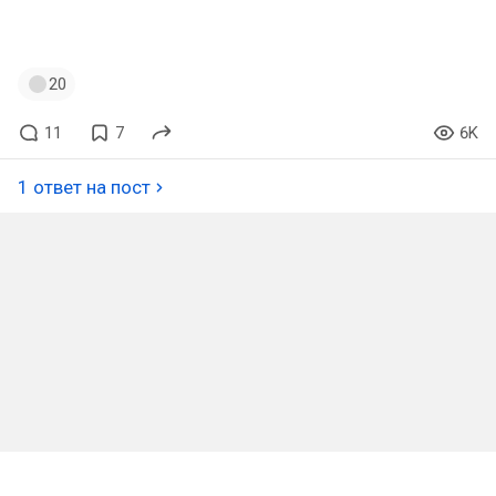
#silenthill
#silenthilltheshortmessage
#silenthill2
#konami
#игра
#game
#обзоры
#мнения
20
11
7
6K
1 ответ на пост