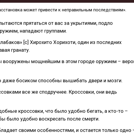
асстановка может привести к неправильным последствиям».
 пытаются прятаться от вас за укрытиями, подло
ружием, нападают группами.
слабаков» [c] Хирохито Хорихоти, один из последних
авая гранату.
Вы вооружены мощнейшим в этом городе оружием – веро
то даже босиком способны вышибать двери и мозги.
ссовками все же сподручнее. Кроссовки, они ведь
добные кроссовки, что было удобно бегать, а кто-то –
бы было удобно воскресать после смерти.
ладает своими особенностями, и остается только одно 