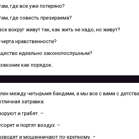
там, где все уже потеряно?
там, где совесть презираема?
все вокруг живут так, как жить не надо, но живут?
е черта нравственности?
бщество идеально законопослушным?
законие как порядок.
елен между четырьмя бандами, а мы все с вами с детств
отличная затравка.
воруют и грабят. –
сорят и портят воздух. –
азводят и мошенничают по-крупному. –