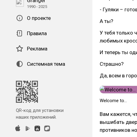
Granger
1990 - 2025
- Гуляки – гото
О проекте
А ты?
У тебя только 
Правила
любимых кросс
Реклама
И теперь ты оди
Системная тема
Страшно?
Да, всем в горо
Welcome to…
QR-код для установки
Вам кажется, ч
наших приложений.
вышибать двери
противников но