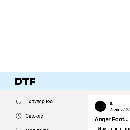
Популярное
IC
Игры
27.07
Свежее
Anger Foot...
…Или день отк