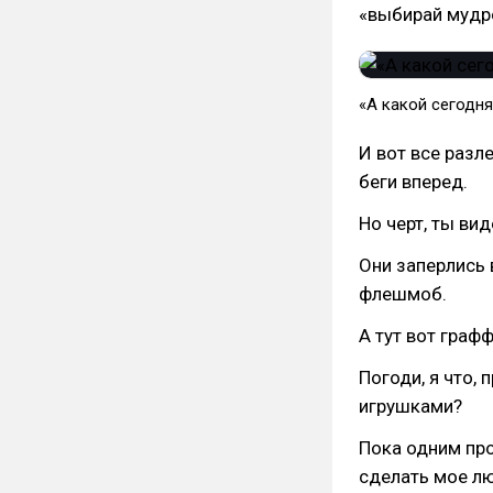
«выбирай мудр
«А какой сегодня
И вот все разле
беги вперед.
Но черт, ты вид
Они заперлись 
флешмоб.
А тут вот граф
Погоди, я что,
игрушками?
Пока одним про
сделать мое л