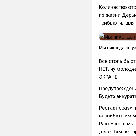
Количество отсы
из жизни Дерьм
трибьютил для 
Мы никогда не уз
Все столь быстр
НЕТ, ну молод
ЭКРАНЕ.
Предупреждение
Будьте аккурат
Рестарт сразу 
вышибить им мо
Раю – кого мы 
деле. Там нет 