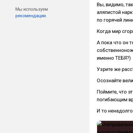
Вы, видимо, так
Мы используем
аляпистой нарк
рекомендации.
по горячей лин
Когда мир сгор
А пока что он т
собственноножн
именно ТЕБЯ?)
Узрите же расс
Осознайте вел
Поймите, что э
погибающим вр
И то ненадолго