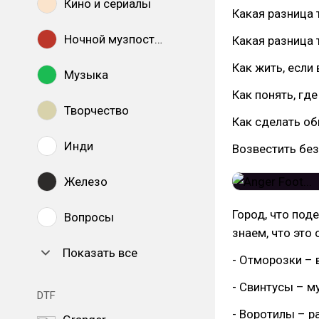
Кино и сериалы
Какая разница 
Ночной музпостинг
Какая разница 
Как жить, если 
Музыка
Как понять, гд
Творчество
Как сделать о
Инди
Возвестить без
Железо
Город, что под
Вопросы
знаем, что это 
Показать все
- Отморозки – 
- Свинтусы – му
DTF
- Воротилы – р