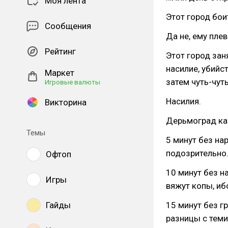
Моя лента
Этот город бои
Сообщения
Да не, ему плев
Рейтинг
Этот город за
насилие, убийст
Маркет
затем чуть-чуть
Игровые валюты
Насилия.
Викторина
Дерьмоград как 
Темы
5 минут без на
подозрительно
Офтоп
10 минут без н
Игры
вяжут копы, иб
Гайды
15 минут без г
разницы с теми