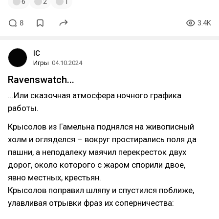
6
2
1
8
3.4K
IC
Игры
04.10.2024
Ravenswatch...
...Или сказочная атмосфера ночного графика
работы.
Крысолов из Гамельна поднялся на живописный
холм и огляделся – вокруг простирались поля да
пашни, а неподалеку маячил перекресток двух
дорог, около которого с жаром спорили двое,
явно местных, крестьян.
Крысолов поправил шляпу и спустился поближе,
улавливая отрывки фраз их соперничества: