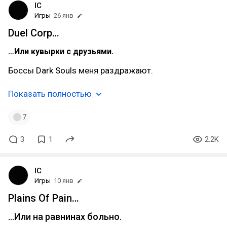
IC
Игры
26 янв
Duel Corp…
…Или кувырки с друзьями.
Боссы Dark Souls меня раздражают.
Показать полностью
7
3
1
2.2K
IC
Игры
10 янв
Plains Of Pain…
…Или на равнинах больно.