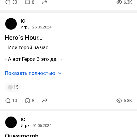
33
8
6.3K
IC
Игры
26.06.2024
Hero`s Hour…
…Или герой на час.
- А вот Герои 3 это да… -
Показать полностью
15
10
8
5.3K
IC
Игры
01.06.2024
Quasimorph…