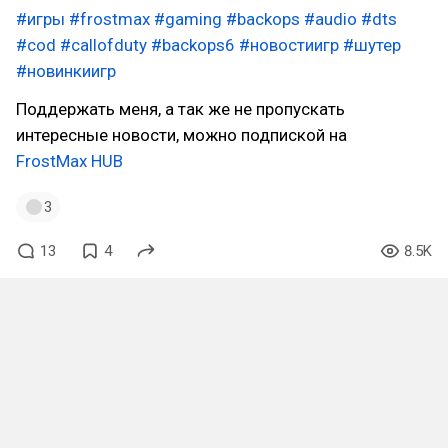
#игры
#frostmax
#gaming
#backops
#audio
#dts
#cod
#callofduty
#backops6
#новостиигр
#шутер
#новинкиигр
Поддержать меня, а так же не пропускать
интересные новости, можно подпиской на
FrostMax HUB
3
13
4
8.5K