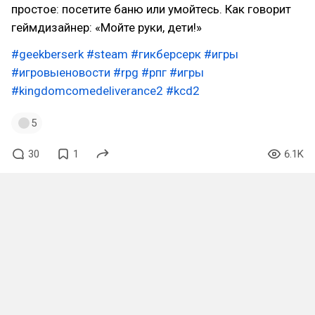
простое: посетите баню или умойтесь. Как говорит
геймдизайнер: «Мойте руки, дети!»
#geekberserk
#steam
#гикберсерк
#игры
#игровыеновости
#rpg
#рпг
#игры
#kingdomcomedeliverance2
#kcd2
5
30
1
6.1K