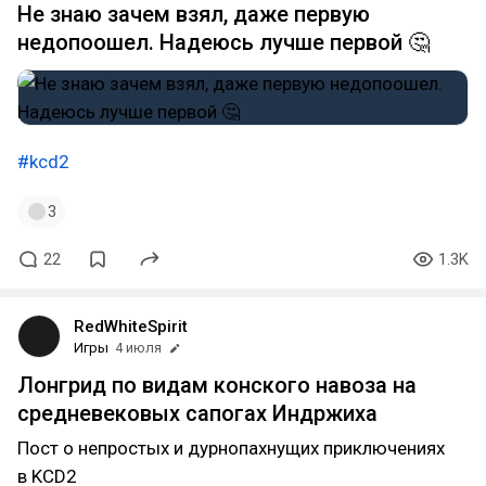
Не знаю зачем взял, даже первую
недопоошел. Надеюсь лучше первой 🤔
#kcd2
3
22
1.3K
RedWhiteSpirit
Игры
4 июля
Лонгрид по видам конского навоза на
средневековых сапогах Индржиха
Пост о непростых и дурнопахнущих приключениях
в KCD2