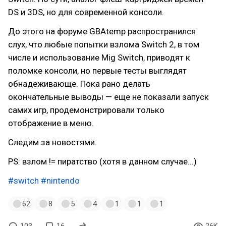
DS и 3DS, но для современной консоли.
До этого на форуме GBAtemp распространился
слух, что любые попытки взлома Switch 2, в том
числе и использование Mig Switch, приводят к
поломке консоли, но первые тесты выглядят
обнадеживающе. Пока рано делать
окончательные выводы — еще не показали запуск
самих игр, продемонстрировали только
отображение в меню.
Следим за новостями.
PS: взлом != пиратство (хотя в данном случае...)
#switch
#nintendo
62
8
5
4
1
1
1
103
16
26K