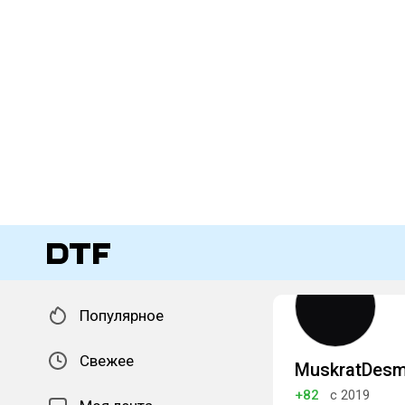
Популярное
Свежее
MuskratDes
+82
с 2019