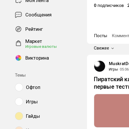
Моя лента
0
подписчиков
Сообщения
Рейтинг
Посты
Коммент
Маркет
Игровые валюты
Свежее
Викторина
Muskrat
Игры
05.06
Темы
Пиратский ка
первые тест
Офтоп
Игры
Гайды