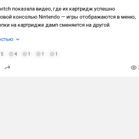
itch показала видео, где их картридж успешно
новой консолью Nintendo — игры отображаются в меню,
пки на картридже дамп сменяется на другой.
остью
5
4
1
1
1