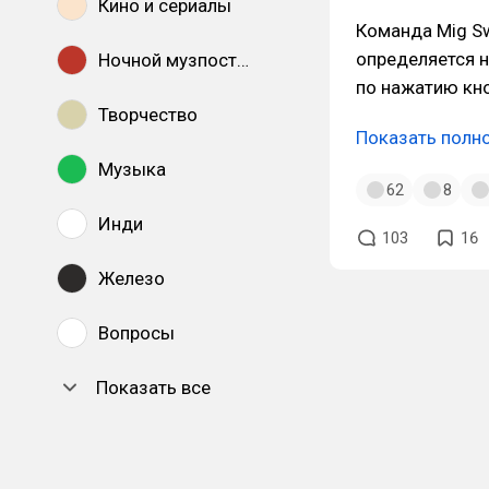
Кино и сериалы
Команда Mig Sw
определяется 
Ночной музпостинг
по нажатию кно
Творчество
Показать полн
Музыка
62
8
Инди
103
16
Железо
Вопросы
Показать все
DTF