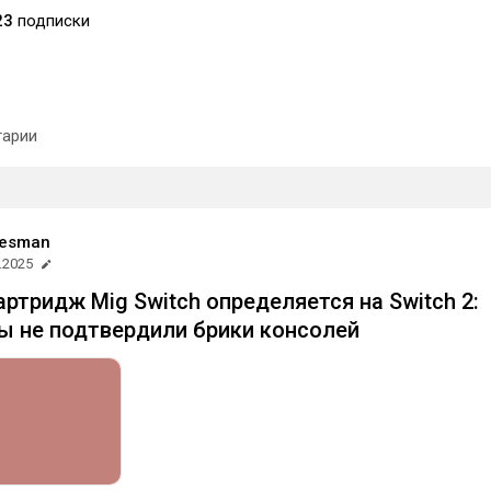
23
подписки
арии
Desman
.2025
ртридж Mig Switch определяется на Switch 2:
ы не подтвердили брики консолей