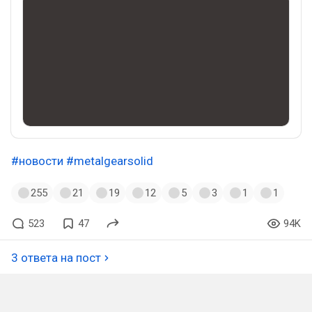
#новости
#metalgearsolid
255
21
19
12
5
3
1
1
523
47
94K
3 ответа на пост