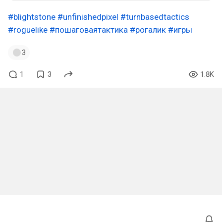
#blightstone
#unfinishedpixel
#turnbasedtactics
#roguelike
#пошаговаятактика
#рогалик
#игры
3
1
3
1.8K