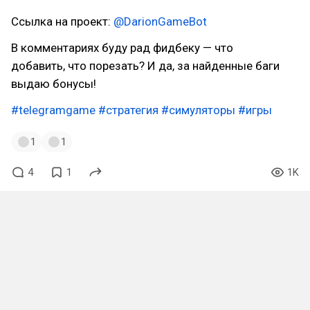
Ссылка на проект:
@DarionGameBot
В комментариях буду рад фидбеку — что
добавить, что порезать? И да, за найденные баги
выдаю бонусы!
#telegramgame
#стратегия
#симуляторы
#игры
1
1
4
1
1K