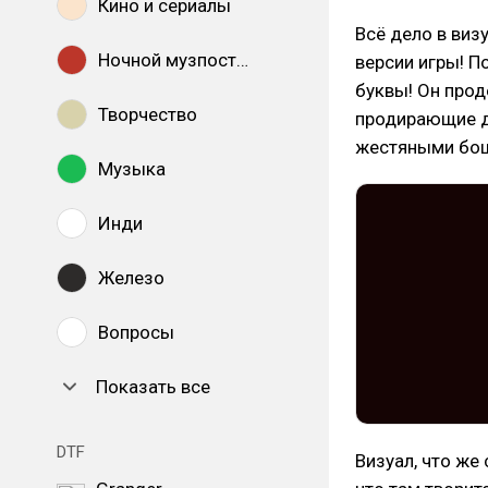
Кино и сериалы
Всё дело в виз
Ночной музпостинг
версии игры! П
буквы! Он прод
Творчество
продирающие до
жестяными бошк
Музыка
Инди
Железо
Вопросы
Показать все
DTF
Визуал, что же 