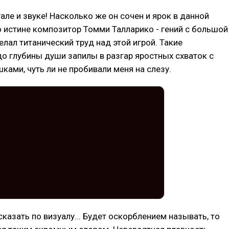
уале и звуке! Насколько же он сочен и ярок в данной
о истине композитор Томми Талларико - гений с большой
елал титанический труд над этой игрой. Такие
 глубины души запилы в разгар яростных схваток с
ами, чуть ли не пробивали меня на слезу.
сказать по визуалу... Будет оскорблением называть, то