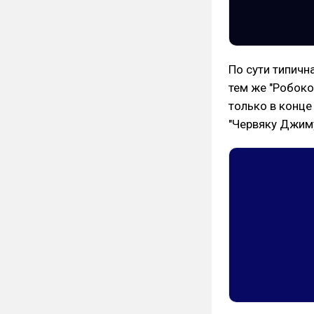
По сути типичн
тем же "Робоко
только в конце
"Червяку Джиму