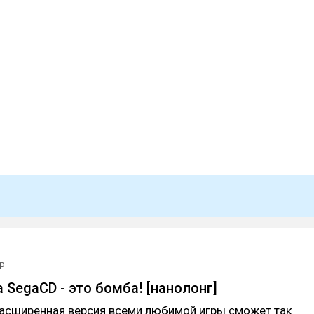
пр
а SegaCD - это бомба! [нанолонг]
расширенная версия всеми любимой игры сможет так