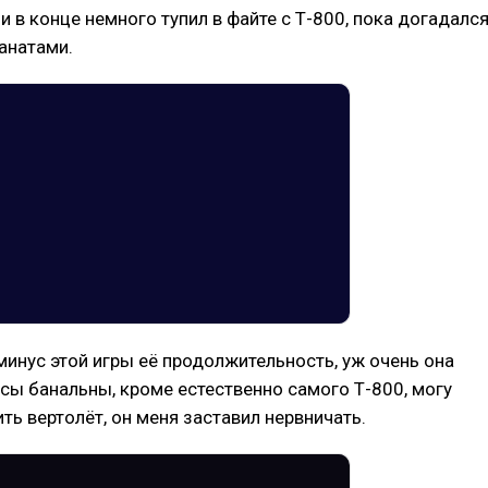
 и в конце немного тупил в файте с Т-800, пока догадалс
анатами.
инус этой игры её продолжительность, уж очень она
ссы банальны, кроме естественно самого Т-800, могу
ть вертолёт, он меня заставил нервничать.