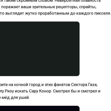
ся таким скромным словом. Невероятная плавность
 поражает ваши зрительные рецепторы, спрайты,
это выглядит жутко проработанным до каждого пикселя.
ите на ночной город и этих фанатов Сектора Газа,
 Ризу искать Сару Конор. Смотрел бы и смотрел и
е мёд для ушей.