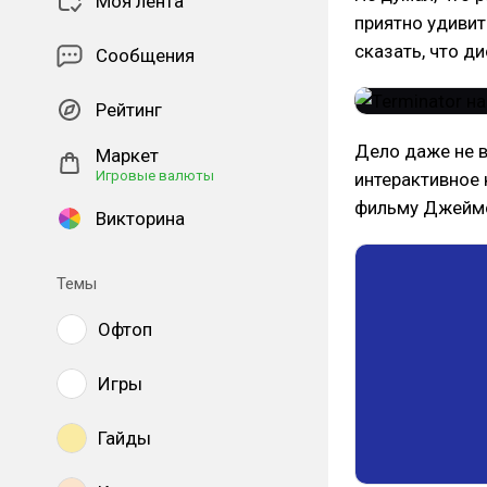
Моя лента
приятно удивит
сказать, что д
Сообщения
Рейтинг
Дело даже не в
Маркет
Игровые валюты
интерактивное 
фильму Джеймс
Викторина
Темы
Офтоп
Игры
Гайды