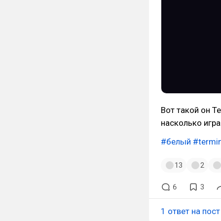
Вот такой он Т
насколько игра
#белый
#termi
13
2
6
3
1 ответ на пост