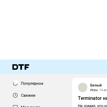
Популярное
Белый
Игры
15 а
Свежее
Terminator н
Не думал, что 