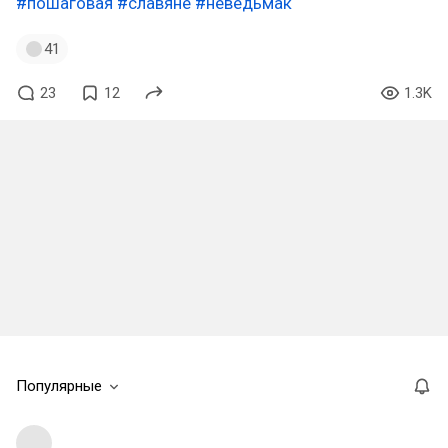
#пошаговая
#славяне
#неведьмак
41
23
12
1.3K
Популярные