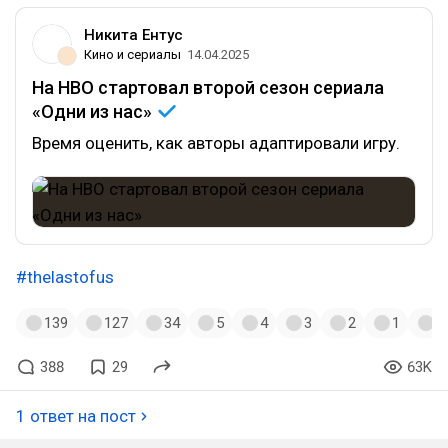
Никита Ентус
Кино и сериалы
14.04.2025
На HBO стартовал второй сезон сериала
«Одни из
нас»
Время оценить, как авторы адаптировали игру.
#thelastofus
139
127
34
5
4
3
2
1
1
388
29
63K
1 ответ на пост