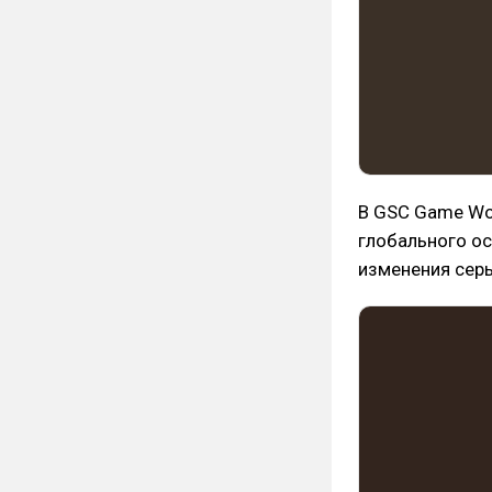
В GSC Game Wo
глобального ос
изменения сер