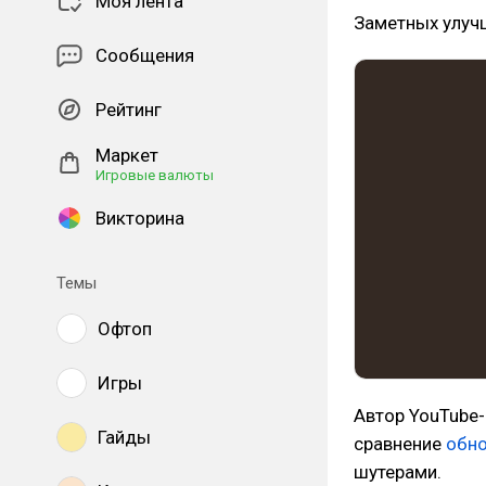
Моя лента
Заметных улуч
Сообщения
Рейтинг
Маркет
Игровые валюты
Викторина
Темы
Офтоп
Игры
Автор YouTube-
Гайды
сравнение
обно
шутерами.