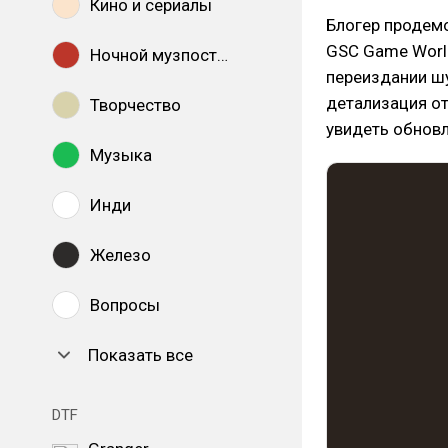
Кино и сериалы
Блогер продемо
GSC Game World
Ночной музпостинг
переиздании ш
детализация от
Творчество
увидеть обнов
Музыка
Инди
Железо
Вопросы
Показать все
DTF