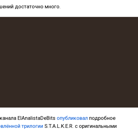
шений достаточно много.
канала ElAnalistaDeBits
опубликовал
подробное
влённой трилогии
S.T.A.L.K.E.R. с оригинальными