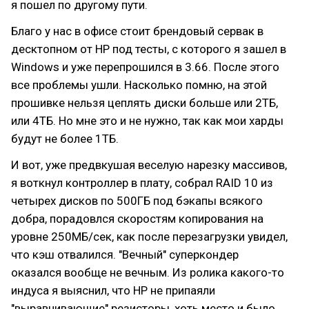
я пошел по другому пути.
Благо у нас в офисе стоит брендовый сервак в
десктопном от HP под тесты, с которого я зашел в
Windows и уже перепрошился в 3.66. После этого
все проблемы ушли. Насколько помню, на этой
прошивке нельзя цеплять диски больше или 2ТБ,
или 4ТБ. Но мне это и не нужно, так как мои харды
будут не более 1ТБ.
И вот, уже предвкушая веселую нарезку массивов,
я воткнул контроллер в плату, собрал RAID 10 из
четырех дисков по 500ГБ под бэкапы всякого
добра, порадовлся скоростям копирования на
уровне 250МБ/сек, как после перезагрузки увидел,
что кэш отвалился. "Вечный" суперкондер
оказался вообще не вечным. Из ролика какого-то
индуса я выяснил, что HP не припаяли
"выравнивающие" резисторы, хоть место и было