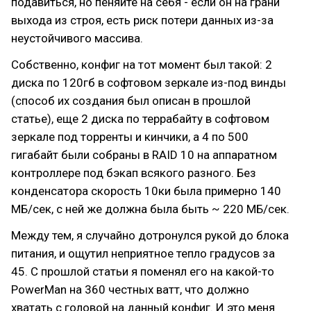
подавиться, но пеняйте на себя - если он на грани
выхода из строя, есть риск потери данных из-за
неустойчивого массива.
Собственно, конфиг на тот момент был такой: 2
диска по 120гб в софтовом зеркале из-под винды
(способ их создания был описан в прошлой
статье), еще 2 диска по террабайту в софтовом
зеркале под торренты и кинчики, а 4 по 500
гигабайт были собраны в RAID 10 на аппаратном
контроллере под бэкап всякого разного. Без
конденсатора скорость 10ки была примерно 140
МБ/сек, с ней же должна была быть ~ 220 МБ/сек.
Между тем, я случайно дотронулся рукой до блока
питания, и ощутил неприятное тепло градусов за
45. С прошлой статьи я поменял его на какой-то
PowerMan на 360 честных ватт, что должно
хватать с головой на данный конфиг. И это меня