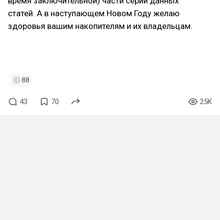
время заключительной) части серии данных
статей. А в наступающем Новом Году желаю
здоровья вашим накопителям и их владельцам.
#железо
#сервер
#nas
#хранилище
#настройка
#raid
#домашнийсервер
#домашнийnas
#dkoof
88
43
70
25K