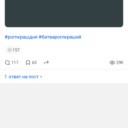
#pornкрашдня
#битваpornкрашей
157
117
63
29K
1 ответ на пост