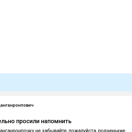
анганронпович
ельно просили напомнить
нганронпочку не забывайте, пожалуйста, родненькие