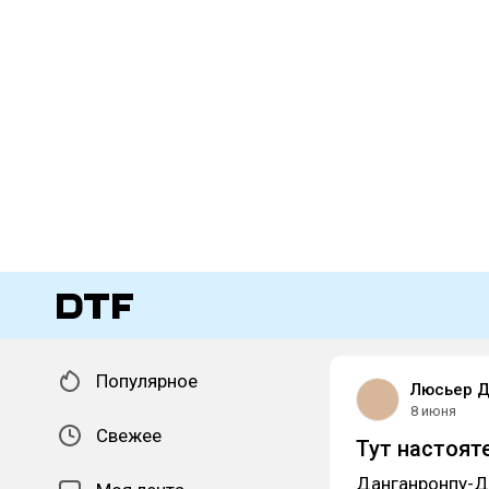
Популярное
Люсьер Д
8 июня
Свежее
Тут настоят
Данганронпу-Да