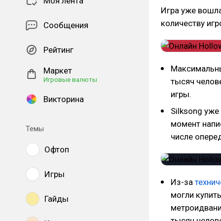
Моя лента
Игра уже вошл
количеству игр
Сообщения
Рейтинг
Максимальный
Маркет
Игровые валюты
тысяч челов
игры.
Викторина
Silksong уже
момент напис
Темы
числе опереди
Офтоп
Игры
Из-за
технич
могли купить
Гайды
метроидвани
тысяч челове