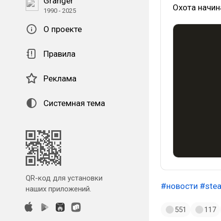
Granger
Охота начин
1990 - 2025
О проекте
Правила
Реклама
Системная тема
QR-код для установки
#новости
#ste
наших приложений.
551
117