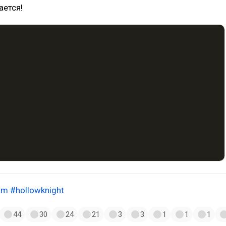
ается!
am
#hollowknight
44
30
24
21
3
3
1
1
1