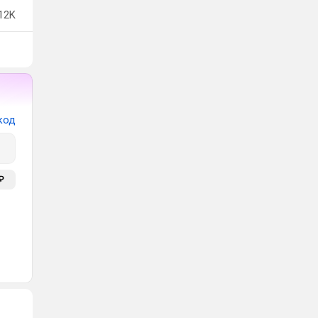
12K
код
₽