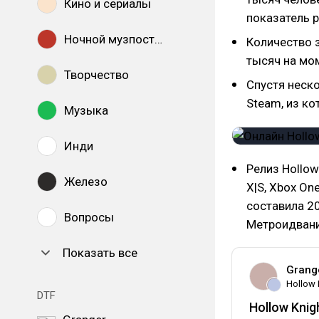
Кино и сериалы
показатель р
Ночной музпостинг
Количество з
тысяч на мо
Творчество
Спустя неско
Steam, из к
Музыка
Инди
Релиз Hollow
Железо
X|S, Xbox One
составила 2
Вопросы
Метроидвани
Показать все
Grang
Hollow 
DTF
Hollow Knig