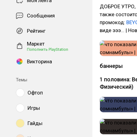
Моя лента
ДОБРОЕ УТРО, Р
также состоитс
Сообщения
промокод:
BEY
виде эээ... | 
Рейтинг
Маркет
Пополнить PlayStation
Викторина
баннеры
1 половина: В
Темы
Физический)
Офтоп
Игры
Гайды