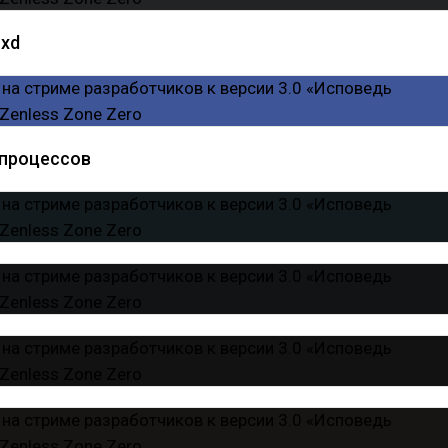
 xd
процессов