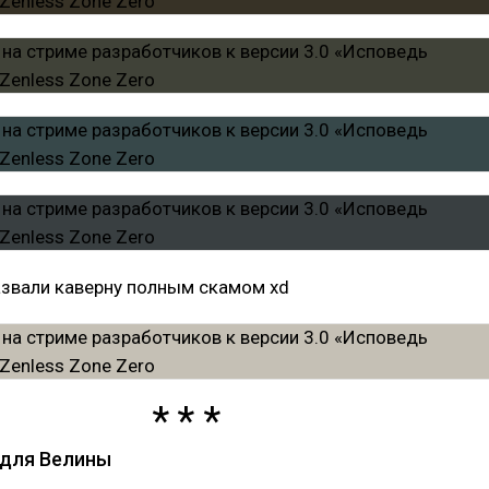
азвали каверну полным скамом хd
 для Велины