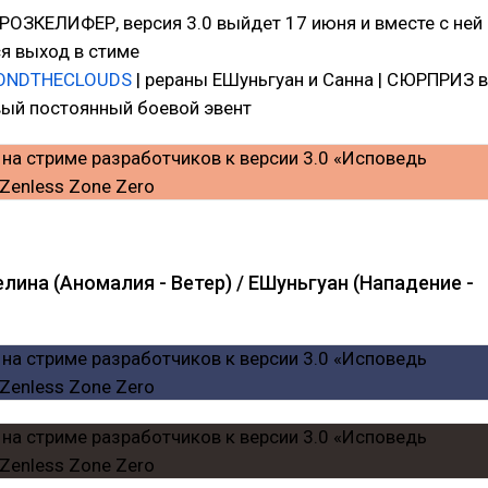
ОЗКЕЛИФЕР, версия 3.0 выйдет 17 июня и вместе с ней
я выход в стиме
ONDTHECLOUDS
| рераны ЕШуньгуан и Санна | СЮРПРИЗ в
Новый постоянный боевой эвент
елина (Аномалия - Ветер) / ЕШуньгуан (Нападение -