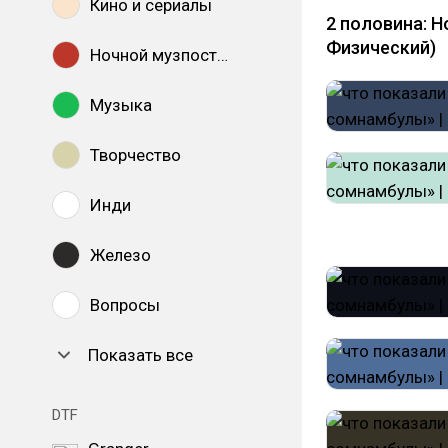
Кино и сериалы
2 половина: Н
Физический)
Ночной музпостинг
Музыка
Творчество
Инди
Железо
Вопросы
Показать все
DTF