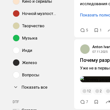
Кино и сериалы
исследования 
Ночной музпостинг
Показать полн
Творчество
5
1
Музыка
Anton Iva
Инди
07.11.2025
Почему разр
Железо
Уже не в первы
Вопросы
Показать все
12
2
DTF
7