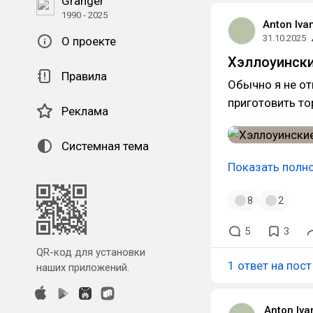
Granger
1990 - 2025
Anton Iva
31.10.2025
О проекте
Хэллоуински
Правила
Обычно я не от
приготовить то
Реклама
Системная тема
Показать полн
8
2
5
3
QR-код для установки
1 ответ на пост
наших приложений.
Anton Iva