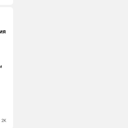
ия
и
2K