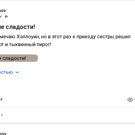
nov
е сладости!
мечаю Хэллоуин, но в этот раз к приезду сестры решил
рт и тыквенный пирог!
остью
nov