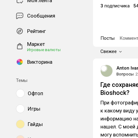
Моя лента
3
подписчика
5
Сообщения
Рейтинг
Посты
Коммент
Маркет
Игровые валюты
Свежее
Викторина
Anton Iva
Вопросы
2
Темы
Где сохраня
Bioshock?
Офтоп
При фотографир
Игры
к какому виду 
информацию най
Гайды
нашел. С моей 
могу вспомнить