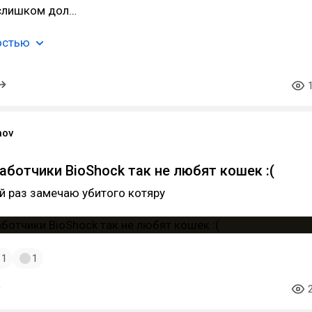
слишком дол…
остью
nov
аботчики BioShock так не любят кошек :(
й раз замечаю убитого котяру
1
1