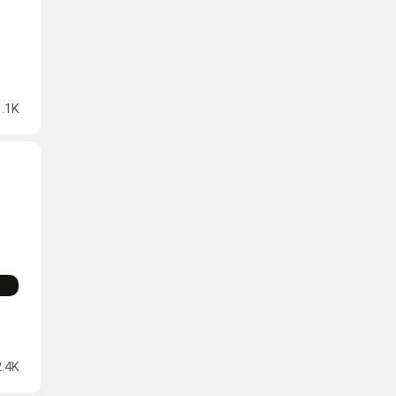
1.1K
2.4K